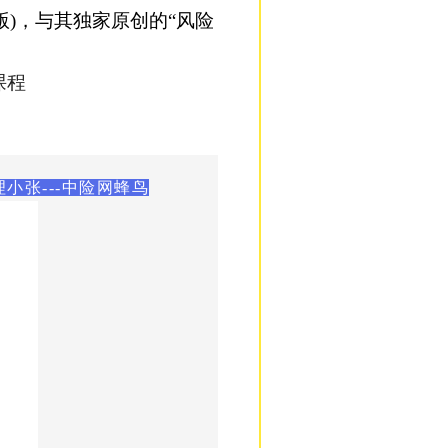
版
)
，与其独家原创的
“风险
课程
张---中险网蜂鸟