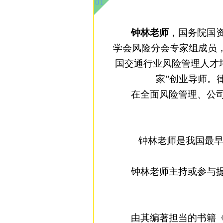
01
钟林老师
，
国务院国
学会风险分会专家组成员
国交通行业风险管理人才
家”创业导师。
在
全面
风险管
理
、公
钟
林
老师
是我国最
钟林老师主持或参与
由
其
编著担当的书籍