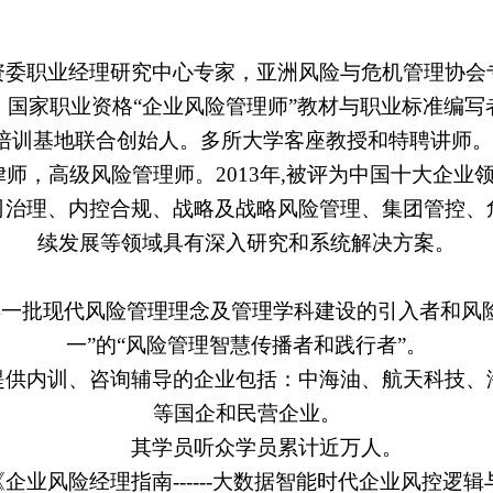
资委职业经理研究中心专家，
亚洲风险与危机管理协会
，
国家职业资格
“企业风险管理师”教材与职业标准编
培训基地联合创始人
。多所大学
客座教授和特聘讲师。
律师
，
高级风险管理师
。
2013年,被评为中国十大企
司治理、内控
合规
、
战略及战略风险管理、
集团管控
、
续发展等领域具有深入研究和系统解决方案。
早一批现代风险管理理念及管理学科建设的引入者和风
一”的
“风险管理智慧传播者和践行者”
。
提供内训、咨询辅导的企业包括：中海油、航天科技、
等国企和民营企业。
其学员
听众
学员累计
近万
人。
《企业风险经理指南
------大数据智能时代企业风控逻