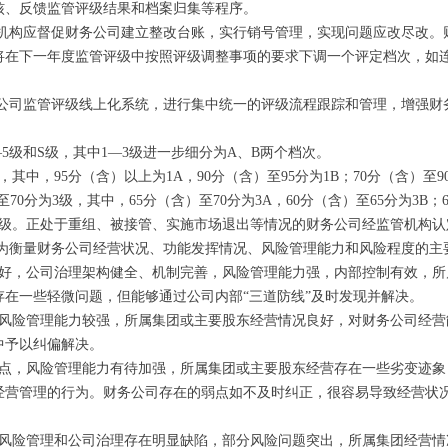
核、反馈监管评级结果和档案归集等程序。
出机构应督促财务公司建立整改台账，实行销号管理，实现问题应改尽改。
将在下一年度监管评级中按照评级调整事项的要求下调一个评定档次，如
务公司监管评级线上化系统，进行集中统一的评级流程跟踪和管理，增强财
5级和S级，其中1—3级进一步细分为A、B两个档次。
其中，95分（含）以上为1A，90分（含）至95分为1B；70分（含）至9
）至70分为3级，其中，65分（含）至70分为3A，60分（含）至65分为3
5级。正处于重组、被接管、实施市场退出等情况的财务公司经监管机构认
作为衡量财务公司经营状况、功能发挥情况、风险管理能力和风险程度的主
良好，公司治理架构健全、机制完善，风险管理能力强，内部控制有效，所
在一些轻微问题，但能够通过公司内部“三道防线”及时发现并解决。
，风险管理能力较强，所属集团或主要股东经营情况良好，对财务公司经营
中予以纠偏解决。
弱点，风险管理能力有待加强，所属集团或主要股东经营存在一些劣变迹象
经营管理的行为。财务公司存在的弱点如不及时纠正，很容易导致经营状
，风险管理和公司治理存在明显缺陷，部分风险问题突出，所属集团经营情