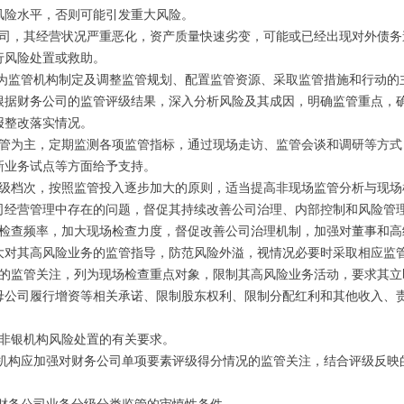
风险水平，否则可能引发重大风险。
公司，其经营状况严重恶化，资产质量快速劣变，可能或已经出现对外债务
行风险处置或救助。
作为监管机构制定及调整监管规划、配置监管资源、采取监管措施和行动的
根据财务公司的监管评级结果，深入分析风险及其成因，明确监管重点，
报整改落实情况。
监管为主，定期监测各项监管指标，通过现场走访、监管会谈和调研等方式
新业务试点等方面给予支持。
评级档次，按照监管投入逐步加大的原则，适当提高非现场监管分析与现场
司经营管理中存在的问题，督促其持续改善公司治理、内部控制和风险管
场检查频率，加大现场检查力度，督促改善公司治理机制，加强对董事和高
大对其高风险业务的监管指导，防范风险外溢，视情况必要时采取相应监
续的监管关注，列为现场检查重点对象，限制其高风险业务活动，要求其立
母公司履行增资等相关承诺、限制股东权利、限制分配红利和其他收入、
险非银机构风险处置的有关要求。
出机构应加强对财务公司单项要素评级得分情况的监管关注，结合评级反映