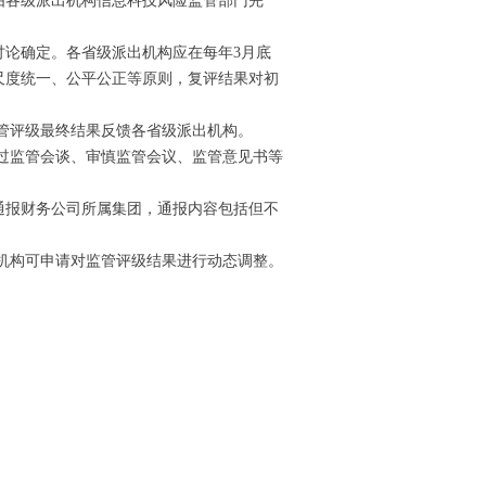
由各级派出机构信息科技风险监管部门完
论确定。各省级派出机构应在每年3月底
尺度统一、公平公正等原则，复评结果对初
管评级最终结果反馈各省级派出机构。
过监管会谈、审慎监管会议、监管意见书等
通报财务公司所属集团，通报内容包括但不
机构可申请对监管评级结果进行动态调整。