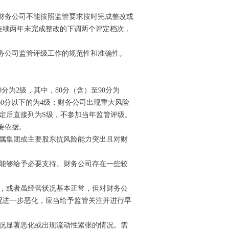
财务公司不能按照监管要求按时完成整改或
连续两年未完成整改的下调两个评定档次，
务公司监管评级工作的规范性和准确性。
0分为2级，其中，80分（含）至90分为
B；60分以下的为4级；财务公司出现重大风险
定后直接列为S级，不参加当年监管评级。
要依据。
属集团或主要股东抗风险能力突出且对财
能够给予必要支持。财务公司存在一些较
，或者虽经营状况基本正常，但对财务公
况进一步恶化，应当给予监管关注并进行早
况显著恶化或出现流动性紧张的情况。需