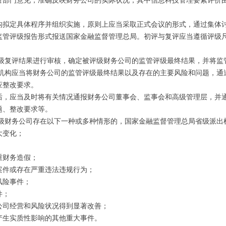
管部门意见，准确反映财务公司的实际状况；其中信息科技管理要素评价
构拟定具体程序并组织实施，原则上应当采取正式会议的形式，通过集体讨
监管评级报告形式报送国家金融监督管理总局。初评与复评应当遵循评级
评级复评结果进行审核，确定被评级财务公司的监管评级最终结果，并将监
出机构应当将财务公司的监管评级最终结果以及存在的主要风险和问题，通
应整改要求。
后，应当及时将有关情况通报财务公司董事会、监事会和高级管理层，并
题、整改要求等。
评级财务公司存在以下一种或多种情形的，国家金融监督管理总局省级派出
大变化；
重财务造假；
案件或存在严重违法违规行为；
风险事件；
件；
公司经营和风险状况得到显著改善；
产生实质性影响的其他重大事件。