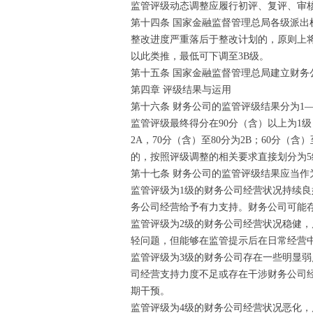
监管评级动态调整应履行初评、复评、审
第十四条 国家金融监督管理总局各级派
整改进度严重落后于整改计划的，原则上
以此类推，最低可下调至3B级。
第十五条 国家金融监督管理总局建立财
第四章 评级结果与运用
第十六条 财务公司的监管评级结果分为1—
监管评级最终得分在90分（含）以上为1级，
2A，70分（含）至80分为2B；60分（含
的，按照评级调整的相关要求直接划分为
第十七条 财务公司的监管评级结果应当
监管评级为1级的财务公司经营状况持续
务公司经营给予有力支持。财务公司可能存
监管评级为2级的财务公司经营状况稳健
轻问题，但能够在监管提示后在日常经营
监管评级为3级的财务公司存在一些明显
司经营支持力度不足或存在干涉财务公司
期干预。
监管评级为4级的财务公司经营状况恶化